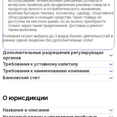
использование телевизионных рекламных роликов и
актерских приемов для продвижения рекламы товаров и
продуктов личного и потребительского назначения,
включая бытовую технику, косметику, одежду, спортивное
оборудование и моющие средства, такие товары не
доступны на местном рынке, но их можно приобрести
только через такие предложения. Доставка и ремонт
также включены.
Компания может выбрать до 3 видов бизнес-деятельностей в
рамках одной лицензии без дополнительных оплат.
Дополнительные разрешения регулирующих
органов
Требования к уставному капиталу
В рамках процедуры регистрации компании с данной бизнес-
Требования к наименованию компании
деятельностью не требуется получения дополнительных
Требование к минимальному уставному капиталу для
разрешений.
Банковский счет
компаний IFZA составляет 10 000 AED, его внесение
Может содержать имя учредителя
является опциональным.
Не должно нарушать законов страны или содержать
Если учредитель планирует получить инвесторскую визу,
Предприниматели могут открыть корпоративный счет как в
неприличных и оскорбительных слов
доля учредителя в уставном капитале должна составлять от
классических банках с физическими отделениями, так и в
Не должно содержать имен Аллаха, Будды, Бога или других
О юрисдикции
48 000 AED.
электронных (digital) банках и платежных системах.
религиозных формулировок
Не должно начинаться с таких слов, как "International",
При выборе банка для открытия корпоративного счета
"Middle East", "Global", "Universal" и т.д., и их переводов на
следует учитывать такие факторы, как уровень обслуживания,
Название и описание
другие языки
размер комиссий, доступные валюты, удобство онлайн–
Не должно нарушать прав интеллектуальной
банкинга, репутация банка и другие условия, которые могут
Налоговый режим и управление прибылью