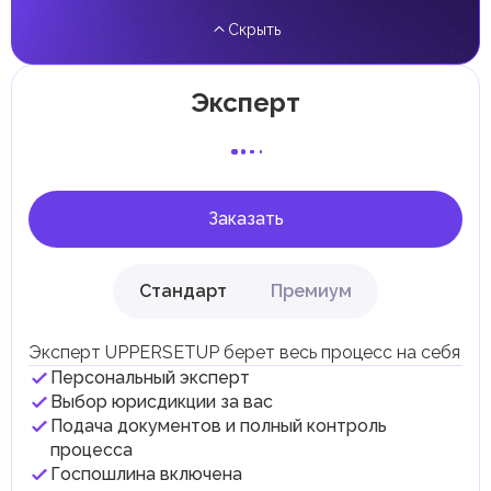
проценты, дивиденды, наследство, дарение, роскошь и
Скрыть
прирост капитала.
Местные налоги и сборы
Отдельные эмираты могут устанавливать
Эксперт
специфические местные налоги и сборы в
соответствии с их экономическими и социальными
потребностями. Эти налоги и сборы направлены на
поддержку общественных услуг и реализацию
инфраструктурных проектов.
Заказать
Стандарт
Премиум
Эксперт UPPERSETUP берет весь процесс на себя
Персональный эксперт
Выбор юрисдикции за вас
Подача документов и полный контроль
процесса
Госпошлина включена