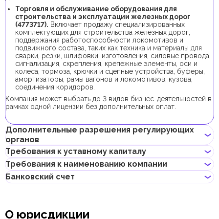
Торговля и обслуживание оборудования для
строительства и эксплуатации железных дорог
(4773717).
Включает продажу специализированных
комплектующих для строительства железных дорог,
поддержания работоспособности локомотивов и
подвижного состава, таких как техника и материалы для
сварки, резки, шлифовки, изготовления, силовые провода,
сигнализация, скрепления, крепежные элементы, оси и
колеса, тормоза, крючки и сцепные устройства, буферы,
амортизаторы, рамы вагонов и локомотивов, кузова,
соединения коридоров.
Компания может выбрать до 3 видов бизнес-деятельностей в
рамках одной лицензии без дополнительных оплат.
Дополнительные разрешения регулирующих
органов
Требования к уставному капиталу
В рамках процедуры регистрации компании с данной бизнес-
Требования к наименованию компании
деятельностью не требуется получения дополнительных
Требование к минимальному уставному капиталу для
разрешений.
Банковский счет
компаний IFZA составляет 10 000 AED, его внесение
Может содержать имя учредителя
является опциональным.
Не должно нарушать законов страны или содержать
Если учредитель планирует получить инвесторскую визу,
Предприниматели могут открыть корпоративный счет как в
неприличных и оскорбительных слов
доля учредителя в уставном капитале должна составлять от
классических банках с физическими отделениями, так и в
Не должно содержать имен Аллаха, Будды, Бога или других
О юрисдикции
48 000 AED.
электронных (digital) банках и платежных системах.
религиозных формулировок