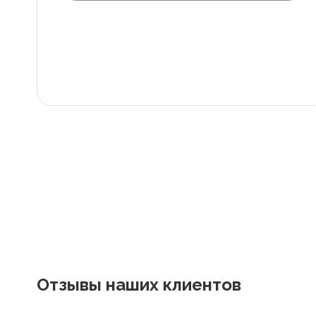
В ОАЭ доходы физических лиц не облагаются нало
Граждане и резиденты ОАЭ освобождены от уплаты 
дивиденды, наследство, дарение, роскошь и прирос
Местные налоги и сборы
Отдельные эмираты могут устанавливать специфиче
экономическими и социальными потребностями. Эт
реализацию инфраструктурных проектов.
Отзывы наших клиентов