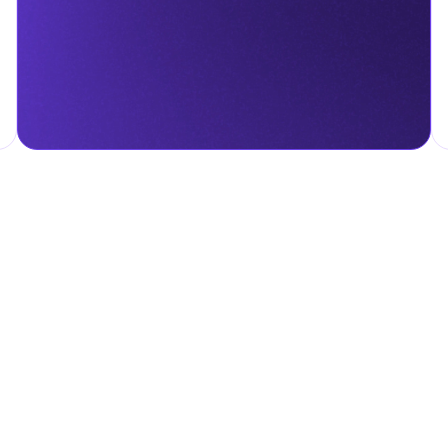
гом.
налога на личные доходы, включая заработную плату, проценты,
т капитала.
ские местные налоги и сборы в соответствии с их
и налоги и сборы направлены на поддержку общественных услуг