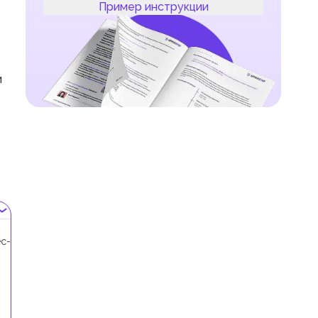
Пример инструкции
и
с-