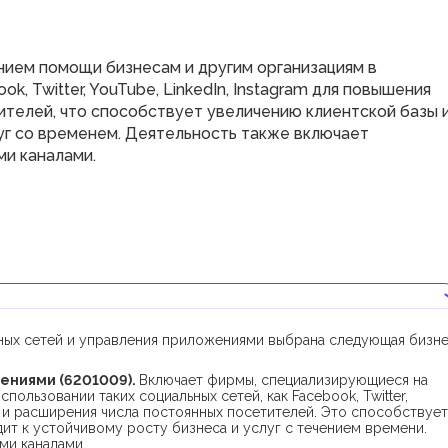
ием помощи бизнесам и другим организациям в
k, Twitter, YouTube, LinkedIn, Instagram для повышения
ителей, что способствует увеличению клиентской базы 
г со временем. Деятельность также включает
и каналами.
ьных сетей и управления приложениями выбрана следующая бизне
ениями (6201009).
Включает фирмы, специализирующиеся на
ользовании таких социальных сетей, как Facebook, Twitter,
и и расширения числа постоянных посетителей. Это способствует
дит к устойчивому росту бизнеса и услуг с течением времени.
ми каналами.