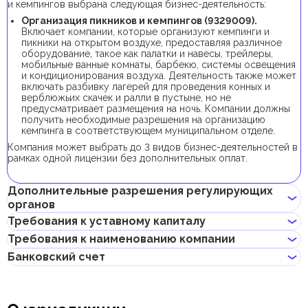
и кемпингов выбрана следующая бизнес-деятельность:
Организация пикников и кемпингов (9329009).
Включает компании, которые организуют кемпинги и
пикники на открытом воздухе, предоставляя различное
оборудование, такое как палатки и навесы, трейлеры,
мобильные ванные комнаты, барбекю, системы освещения
и кондиционирования воздуха. Деятельность также может
включать разбивку лагерей для проведения конных и
верблюжьих скачек и ралли в пустыне, но не
предусматривает размещения на ночь. Компании должны
получить необходимые разрешения на организацию
кемпинга в соответствующем муниципальном отделе.
Компания может выбрать до 3 видов бизнес-деятельностей в
рамках одной лицензии без дополнительных оплат.
Дополнительные разрешения регулирующих
органов
Требования к уставному капиталу
В рамках процедуры регистрации компании с данной бизнес-
Требования к наименованию компании
деятельностью не требуется получения дополнительных
Требование к минимальному уставному капиталу для
разрешений.
Банковский счет
компаний IFZA составляет 10 000 AED, его внесение
Может содержать имя учредителя
является опциональным.
Не должно нарушать законов страны или содержать
Если учредитель планирует получить инвесторскую визу,
Предприниматели могут открыть корпоративный счет как в
неприличных и оскорбительных слов
доля учредителя в уставном капитале должна составлять от
классических банках с физическими отделениями, так и в
Не должно содержать имен Аллаха, Будды, Бога или других
48 000 AED.