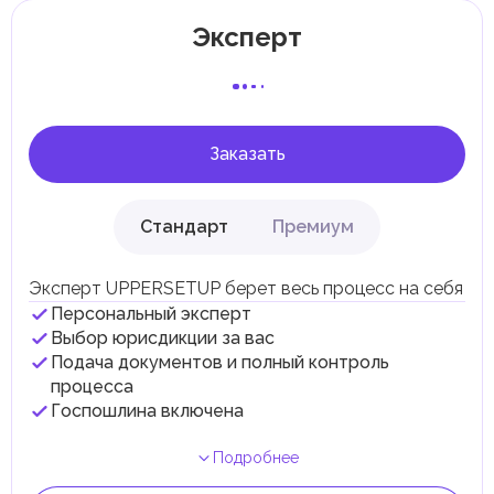
Отдельные эмираты могут устанавливать
Эксперт
специфические местные налоги и сборы в
соответствии с их экономическими и социальными
потребностями. Эти налоги и сборы направлены на
поддержку общественных услуг и реализацию
инфраструктурных проектов.
Заказать
Стандарт
Премиум
Эксперт UPPERSETUP берет весь процесс на себя
Персональный эксперт
Выбор юрисдикции за вас
Подача документов и полный контроль
процесса
Госпошлина включена
Подробнее