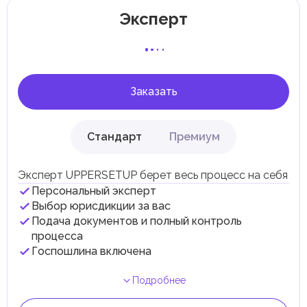
Отдельные эмираты могут устанавливать
Эксперт
специфические местные налоги и сборы в
соответствии с их экономическими и социальными
потребностями. Эти налоги и сборы направлены на
поддержку общественных услуг и реализацию
инфраструктурных проектов.
Заказать
Стандарт
Премиум
Эксперт UPPERSETUP берет весь процесс на себя
Персональный эксперт
Выбор юрисдикции за вас
Подача документов и полный контроль
процесса
Госпошлина включена
Подробнее