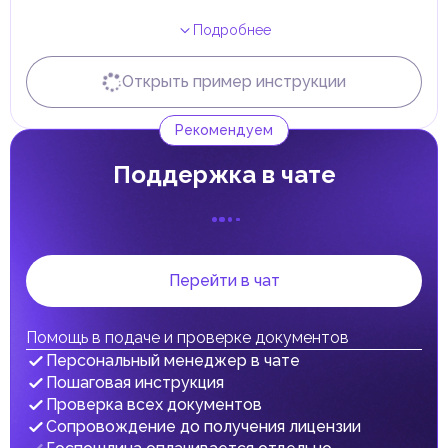
50% на продукты с добавленным сахаром или
Самостоятельно
С экспертом
Срок
Подробнее
подсластителями.
...
...
3
раб. дн.
Компании, работающие с акцизными товарами, должны
Получение Emirates ID
зарегистрироваться в Федеральном налоговом
Открыть пример инструкции
управлении (FTA), подавать ежемесячные декларации и
Самостоятельно
С экспертом
Срок
вести учет. Акцизный налог уплачивается при импорте,
...
...
0
раб. дн.
производстве или выпуске товаров для потребления в
Рекомендуем
ОАЭ.
Таможенные пошлины
Поддержка в чате
Таможенные пошлины в ОАЭ применяются к
большинству импортируемых товаров по стандартной
ставке 5% от стоимости, страхования и фрахта (CIF).
Исключение составляют некоторые категории товаров,
например лекарства и продукты питания, которые
могут быть освобождены от пошлин или облагаться по
Перейти в чат
сниженной ставке.
Товары, ввозимые во фризоны ОАЭ, обычно не
облагаются таможенными пошлинами, если остаются
Помощь в подаче и проверке документов
внутри этих зон. Однако при перемещении таких
товаров на материковую часть ОАЭ на них начинают
Персональный менеджер в чате
действовать стандартные пошлины.
Пошаговая инструкция
Налог на доходы физических лиц (НДФЛ)
Проверка всех документов
В ОАЭ доходы физических лиц не облагаются налогом.
Сопровождение до получения лицензии
Граждане и резиденты ОАЭ освобождены от уплаты