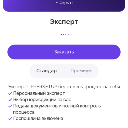
Скрыть
прирост капитала.
Местные налоги и сборы
Отдельные эмираты могут устанавливать
Эксперт
специфические местные налоги и сборы в
соответствии с их экономическими и социальными
потребностями. Эти налоги и сборы направлены на
поддержку общественных услуг и реализацию
инфраструктурных проектов.
Заказать
Стандарт
Премиум
Эксперт UPPERSETUP берет весь процесс на себя
Персональный эксперт
Выбор юрисдикции за вас
Подача документов и полный контроль
процесса
Госпошлина включена