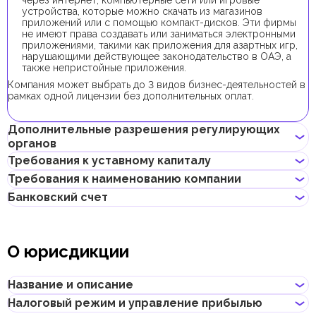
через интернет, компьютерные сети или игровые
устройства, которые можно скачать из магазинов
приложений или с помощью компакт-дисков. Эти фирмы
не имеют права создавать или заниматься электронными
приложениями, такими как приложения для азартных игр,
нарушающими действующее законодательство в ОАЭ, а
также непристойные приложения.
Компания может выбрать до 3 видов бизнес-деятельностей в
рамках одной лицензии без дополнительных оплат.
Дополнительные разрешения регулирующих
органов
Требования к уставному капиталу
В рамках процедуры регистрации компании с данной бизнес-
Требования к наименованию компании
деятельностью не требуется получения дополнительных
Требование к минимальному уставному капиталу для
разрешений.
Банковский счет
компаний IFZA составляет 10 000 AED, его внесение
Может содержать имя учредителя
является опциональным.
Не должно нарушать законов страны или содержать
Если учредитель планирует получить инвесторскую визу,
Предприниматели могут открыть корпоративный счет как в
неприличных и оскорбительных слов
доля учредителя в уставном капитале должна составлять от
классических банках с физическими отделениями, так и в
Не должно содержать имен Аллаха, Будды, Бога или других
О юрисдикции
48 000 AED.
электронных (digital) банках и платежных системах.
религиозных формулировок
Не должно начинаться с таких слов, как "International",
При выборе банка для открытия корпоративного счета
"Middle East", "Global", "Universal" и т.д., и их переводов на
следует учитывать такие факторы, как уровень обслуживания,
Название и описание
другие языки
размер комиссий, доступные валюты, удобство онлайн–
Не должно нарушать прав интеллектуальной
банкинга, репутация банка и другие условия, которые могут
Налоговый режим и управление прибылью
собственности третьей стороны
Название
:
International Free Zone Authority
быть важны для бизнеса.