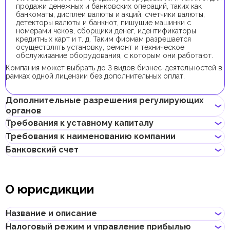
продажи денежных и банковских операций, таких как
банкоматы, дисплеи валюты и акций, счетчики валюты,
детекторы валюты и банкнот, пишущие машинки с
номерами чеков, сборщики денег, идентификаторы
кредитных карт и т. д. Таким фирмам разрешается
осуществлять установку, ремонт и техническое
обслуживание оборудования, с которым они работают.
Компания может выбрать до 3 видов бизнес-деятельностей в
рамках одной лицензии без дополнительных оплат.
Дополнительные разрешения регулирующих
органов
Требования к уставному капиталу
В рамках процедуры регистрации компании с данной бизнес-
Требования к наименованию компании
деятельностью не требуется получения дополнительных
Требование к минимальному уставному капиталу для
разрешений.
Банковский счет
компаний IFZA составляет 10 000 AED, его внесение
Может содержать имя учредителя
является опциональным.
Не должно нарушать законов страны или содержать
Если учредитель планирует получить инвесторскую визу,
Предприниматели могут открыть корпоративный счет как в
неприличных и оскорбительных слов
доля учредителя в уставном капитале должна составлять от
классических банках с физическими отделениями, так и в
Не должно содержать имен Аллаха, Будды, Бога или других
О юрисдикции
48 000 AED.
электронных (digital) банках и платежных системах.
религиозных формулировок
Не должно начинаться с таких слов, как "International",
При выборе банка для открытия корпоративного счета
"Middle East", "Global", "Universal" и т.д., и их переводов на
следует учитывать такие факторы, как уровень обслуживания,
Название и описание
другие языки
размер комиссий, доступные валюты, удобство онлайн–
Не должно нарушать прав интеллектуальной
банкинга, репутация банка и другие условия, которые могут
Налоговый режим и управление прибылью