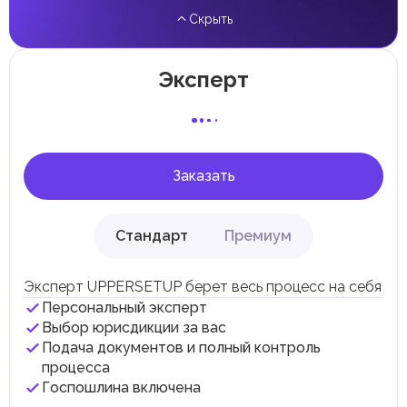
проценты, дивиденды, наследство, дарение, роскошь и
Скрыть
прирост капитала.
Местные налоги и сборы
Отдельные эмираты могут устанавливать
Эксперт
специфические местные налоги и сборы в
соответствии с их экономическими и социальными
потребностями. Эти налоги и сборы направлены на
поддержку общественных услуг и реализацию
инфраструктурных проектов.
Заказать
Стандарт
Премиум
Эксперт UPPERSETUP берет весь процесс на себя
Персональный эксперт
Выбор юрисдикции за вас
Подача документов и полный контроль
процесса
Госпошлина включена