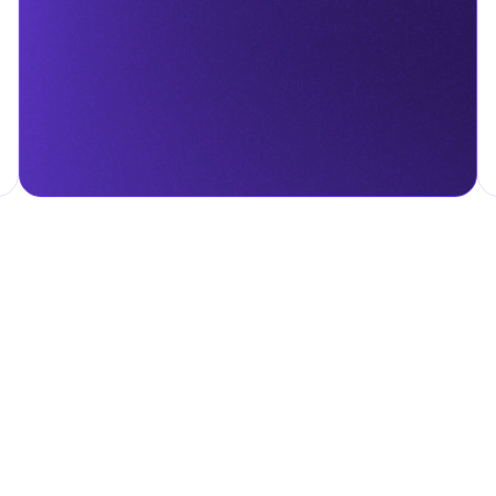
гом.
налога на личные доходы, включая заработную плату, проценты,
т капитала.
ские местные налоги и сборы в соответствии с их
и налоги и сборы направлены на поддержку общественных услуг