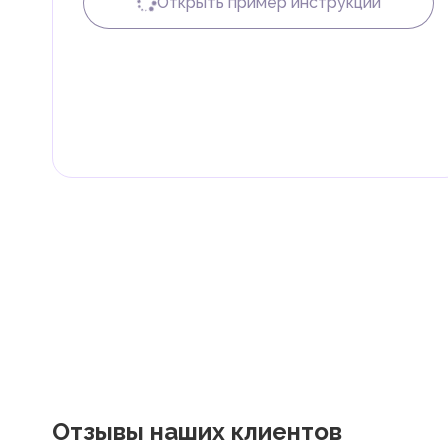
Открыть пример инструкции
Налог на доходы физических лиц (НДФЛ)
В ОАЭ доходы физических лиц не облагаются нало
Граждане и резиденты ОАЭ освобождены от уплаты 
дивиденды, наследство, дарение, роскошь и прирос
Местные налоги и сборы
Отдельные эмираты могут устанавливать специфиче
экономическими и социальными потребностями. Эт
реализацию инфраструктурных проектов.
Отзывы наших клиентов