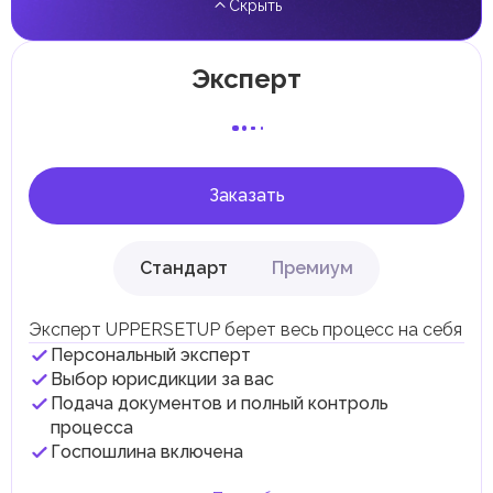
Скрыть
прирост капитала.
Местные налоги и сборы
Отдельные эмираты могут устанавливать
Эксперт
специфические местные налоги и сборы в
соответствии с их экономическими и социальными
потребностями. Эти налоги и сборы направлены на
поддержку общественных услуг и реализацию
инфраструктурных проектов.
Заказать
Стандарт
Премиум
Эксперт UPPERSETUP берет весь процесс на себя
Персональный эксперт
Выбор юрисдикции за вас
Подача документов и полный контроль
процесса
Госпошлина включена