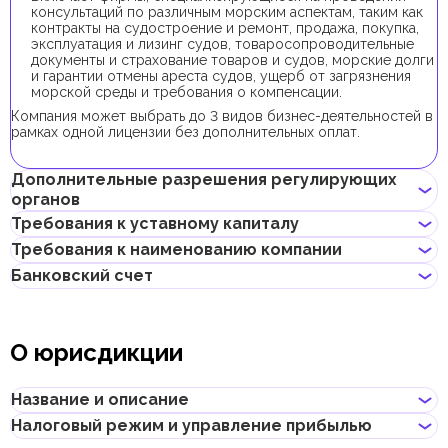
консультаций по различным морским аспектам, таким как
контракты на судостроение и ремонт, продажа, покупка,
эксплуатация и лизинг судов, товаросопроводительные
документы и страхование товаров и судов, морские долги
и гарантии отмены ареста судов, ущерб от загрязнения
морской среды и требования о компенсации.
Компания может выбрать до 3 видов бизнес-деятельностей в
рамках одной лицензии без дополнительных оплат.
Дополнительные разрешения регулирующих
органов
Требования к уставному капиталу
В рамках процедуры регистрации компании с данной бизнес-
Требования к наименованию компании
деятельностью не требуется получения дополнительных
Требование к минимальному уставному капиталу для
разрешений.
Банковский счет
компаний IFZA составляет 10 000 AED, его внесение
Может содержать имя учредителя
является опциональным.
Не должно нарушать законов страны или содержать
Если учредитель планирует получить инвесторскую визу,
Предприниматели могут открыть корпоративный счет как в
неприличных и оскорбительных слов
доля учредителя в уставном капитале должна составлять от
классических банках с физическими отделениями, так и в
Не должно содержать имен Аллаха, Будды, Бога или других
О юрисдикции
48 000 AED.
электронных (digital) банках и платежных системах.
религиозных формулировок
Не должно начинаться с таких слов, как "International",
При выборе банка для открытия корпоративного счета
"Middle East", "Global", "Universal" и т.д., и их переводов на
следует учитывать такие факторы, как уровень обслуживания,
Название и описание
другие языки
размер комиссий, доступные валюты, удобство онлайн–
Не должно нарушать прав интеллектуальной
банкинга, репутация банка и другие условия, которые могут
Налоговый режим и управление прибылью
собственности третьей стороны
Название
:
International Free Zone Authority
быть важны для бизнеса.