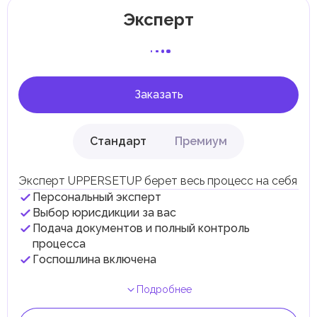
Отдельные эмираты могут устанавливать
Эксперт
специфические местные налоги и сборы в
соответствии с их экономическими и социальными
потребностями. Эти налоги и сборы направлены на
поддержку общественных услуг и реализацию
инфраструктурных проектов.
Заказать
Стандарт
Премиум
Эксперт UPPERSETUP берет весь процесс на себя
Персональный эксперт
Выбор юрисдикции за вас
Подача документов и полный контроль
процесса
Госпошлина включена
Подробнее