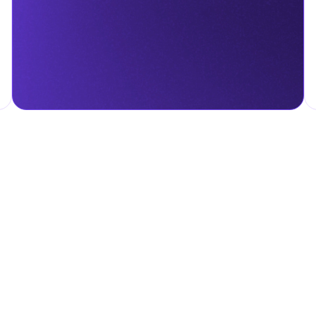
гом.
налога на личные доходы, включая заработную плату, проценты,
т капитала.
ские местные налоги и сборы в соответствии с их
и налоги и сборы направлены на поддержку общественных услуг