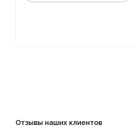
В ОАЭ доходы физических лиц не облагаются нало
Граждане и резиденты ОАЭ освобождены от уплаты 
дивиденды, наследство, дарение, роскошь и прирос
Местные налоги и сборы
Отдельные эмираты могут устанавливать специфиче
экономическими и социальными потребностями. Эт
реализацию инфраструктурных проектов.
Отзывы наших клиентов