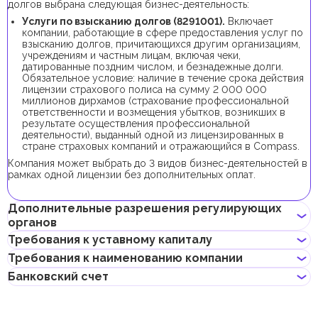
долгов выбрана следующая бизнес-деятельность:
Услуги по взысканию долгов (8291001).
Включает
компании, работающие в сфере предоставления услуг по
взысканию долгов, причитающихся другим организациям,
учреждениям и частным лицам, включая чеки,
датированные поздним числом, и безнадежные долги.
Обязательное условие: наличие в течение срока действия
лицензии страхового полиса на сумму 2 000 000
миллионов дирхамов (страхование профессиональной
ответственности и возмещения убытков, возникших в
результате осуществления профессиональной
деятельности), выданный одной из лицензированных в
стране страховых компаний и отражающийся в Compass.
Компания может выбрать до 3 видов бизнес-деятельностей в
рамках одной лицензии без дополнительных оплат.
Дополнительные разрешения регулирующих
органов
Требования к уставному капиталу
В рамках процедуры регистрации компании с данной бизнес-
Требования к наименованию компании
деятельностью не требуется получения дополнительных
Требование к минимальному уставному капиталу для
разрешений.
Банковский счет
компаний IFZA составляет 10 000 AED, его внесение
Может содержать имя учредителя
является опциональным.
Не должно нарушать законов страны или содержать
Если учредитель планирует получить инвесторскую визу,
Предприниматели могут открыть корпоративный счет как в
неприличных и оскорбительных слов
доля учредителя в уставном капитале должна составлять от