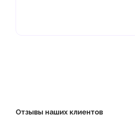
Граждане и резиденты ОАЭ освобождены от уплаты 
дивиденды, наследство, дарение, роскошь и прирос
Местные налоги и сборы
Отдельные эмираты могут устанавливать специфиче
экономическими и социальными потребностями. Эт
реализацию инфраструктурных проектов.
Отзывы наших клиентов