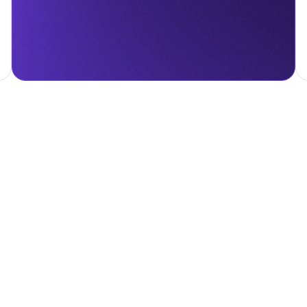
налога на личные доходы, включая заработную плату, проценты,
т капитала.
ские местные налоги и сборы в соответствии с их
и налоги и сборы направлены на поддержку общественных услуг