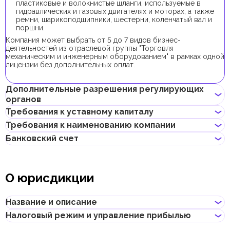
пластиковые и волокнистые шланги, используемые в
гидравлических и газовых двигателях и моторах, а также
ремни, шарикоподшипники, шестерни, коленчатый вал и
поршни.
Компания может выбрать от 5 до 7 видов бизнес-
деятельностей из отраслевой группы "Торговля
механическим и инженерным оборудованием" в рамках одной
лицензии без дополнительных оплат.
Дополнительные разрешения регулирующих
органов
Требования к уставному капиталу
Для регистрации компании с данным видом бизнес-
Требования к наименованию компании
деятельности получение дополнительных разрешений не
Минимальный уставной капитал для компаний Expo City Dubai
требуется.
Банковский счет
составляет 10 000 AED. Его внесение является
Не должно нарушать законов страны или содержать
опциональным.
неприличных и оскорбительных слов
Предприниматели могут открыть корпоративный счет как в
Не должно содержать имен Аллаха, Будды, Бога или других
классических банках с физическими отделениями, так и в
религиозных формулировок
О юрисдикции
электронных (digital) банках и платежных системах.
Не должно нарушать прав интеллектуальной
собственности третьей стороны
При выборе банка для открытия корпоративного счета
Не может совпадать или быть похожим на локальные/
следует учитывать такие факторы, как уровень обслуживания,
Название и описание
глобальные бренды и зарегистрированные товарные знаки
размер комиссий, доступные валюты, удобство онлайн–
Не должно содержать географических названий, таких как
банкинга, репутация банка и другие условия, которые могут
Налоговый режим и управление прибылью
названия эмиратов, городов, стран и других объектов
Название
:
Expo City Dubai
быть важны для бизнеса.
Не должно содержать названий местных/международных
Описание
: