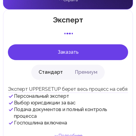
прирост капитала.
Местные налоги и сборы
Отдельные эмираты могут устанавливать
Эксперт
специфические местные налоги и сборы в
соответствии с их экономическими и социальными
потребностями. Эти налоги и сборы направлены на
поддержку общественных услуг и реализацию
инфраструктурных проектов.
Заказать
Стандарт
Премиум
Эксперт UPPERSETUP берет весь процесс на себя
Персональный эксперт
Выбор юрисдикции за вас
Подача документов и полный контроль
процесса
Госпошлина включена
Подробнее