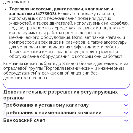
деятельность:
Торговля насосами, двигателями, клапанами и
запчастями (4773503).
Включает продажу насосов,
используемых для перекачивания воды или других
жидкостей, а также двигателей, используемых на кораблях,
лодках, транспортных средствах, машинах и т. д., а также
используемых для работы промышленного и
механического оборудования. Включает также клапаны и
компрессоры всех видов и размеров, а также аксессуары
для установки или повышения эффективности работы.
Такие компании имеют право осуществлять ремонт и
обслуживание оборудования, с которым они работают.
Компания может выбрать до 3 видов бизнес-деятельности из
отраслевой группы "Торговля механическим и инженерным
оборудованием" в рамках одной лицензии без
дополнительных оплат.
Дополнительные разрешения регулирующих
органов
Требования к уставному капиталу
Для регистрации компании с данным видом бизнес-
Требования к наименованию компании
деятельности получение дополнительных разрешений не
Минимальный уставной капитал для компаний DUQE
требуется.
Банковский счет
составляет 50 000 AED. Его внесение является
Не должно нарушать законов страны или содержать
опциональным.
неприличных и оскорбительных слов