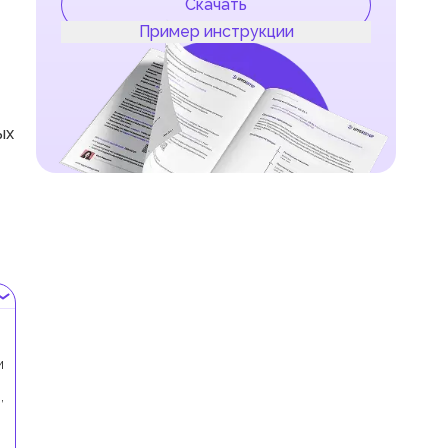
Скачать
Пример инструкции
ых
и
и
,