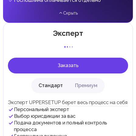
Госпошлина оплачивается отдельно
налога на личные доходы, включая заработную плату,
проценты, дивиденды, наследство, дарение, роскошь и
Скрыть
прирост капитала.
Местные налоги и сборы
Отдельные эмираты могут устанавливать
Эксперт
специфические местные налоги и сборы в
соответствии с их экономическими и социальными
потребностями. Эти налоги и сборы направлены на
поддержку общественных услуг и реализацию
инфраструктурных проектов.
Заказать
Стандарт
Премиум
Эксперт UPPERSETUP берет весь процесс на себя
Персональный эксперт
Выбор юрисдикции за вас
Подача документов и полный контроль
процесса