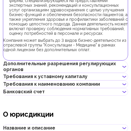
фирмы, специализирующиеся на предоставлении
экспертных знаний, рекомендаций и консультационных
услуг организациям здравоохранения с целью улучшения
бизнес-функций и обеспечения безопасности пациентов, а
также укрепления здоровья и профилактики заболеваний с
помощью целостного подхода. Данная деятельность может
включат проверку соблюдения нормативных требований,
оценку потребностей в персонале и ресурсах.
Компания может выбрать до 3 видов бизнес-деятельности из
отраслевой группы "Консультации - Медицина" в рамках
одной лицензии без дополнительных оплат.
Дополнительные разрешения регулирующих
органов
Требования к уставному капиталу
Для регистрации компании с данным видом бизнес-
Требования к наименованию компании
деятельности получение дополнительных разрешений не
Минимальный уставной капитал для компаний DUQE
требуется.
Банковский счет
составляет 50 000 AED. Его внесение является
Не должно нарушать законов страны или содержать
опциональным.
неприличных и оскорбительных слов
Предприниматели могут открыть корпоративный счет как в
Не должно содержать имен Аллаха, Будды, Бога или других
Для получения инвесторской визы доля единственного
классических банках с физическими отделениями, так и в
религиозных формулировок
учредителя в уставном капитале должна составлять 100
О юрисдикции
электронных (digital) банках и платежных системах.
Не должно нарушать прав интеллектуальной
000 AED.
собственности третьей стороны
Если учредителей два и более, доля каждого в уставном
При выборе банка для открытия корпоративного счета
Не может совпадать или быть похожим на локальные/
капитале должна составлять не менее 50 000 AED.
следует учитывать такие факторы, как уровень обслуживания,
Название и описание
глобальные бренды и зарегистрированные товарные знаки
размер комиссий, доступные валюты, удобство онлайн–