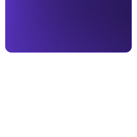
гом.
налога на личные доходы, включая заработную плату, проценты,
т капитала.
ские местные налоги и сборы в соответствии с их
и налоги и сборы направлены на поддержку общественных услуг