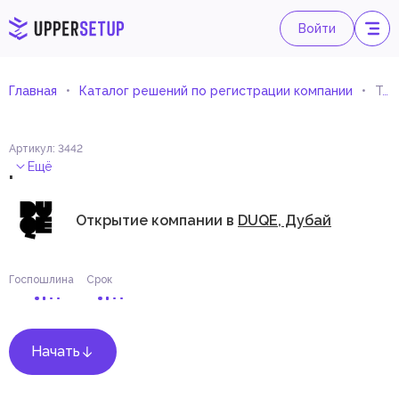
Войти
Главная
Каталог решений по регистрации компании
Торговля шторами и обивочными тканями
Артикул
:
3442
.
Ещё
Открытие компании в
DUQE, Дубай
Госпошлина
Срок
Начать