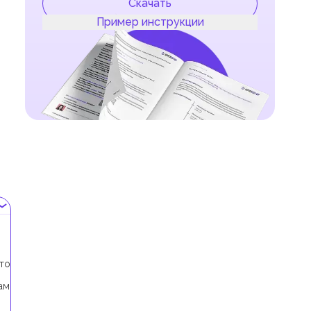
Скачать
Пример инструкции
это
ам