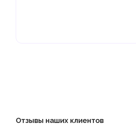
Налог на доходы физических лиц (НДФЛ)
В ОАЭ доходы физических лиц не облагаются нало
Граждане и резиденты ОАЭ освобождены от уплаты 
дивиденды, наследство, дарение, роскошь и прирос
Местные налоги и сборы
Отдельные эмираты могут устанавливать специфиче
экономическими и социальными потребностями. Эт
реализацию инфраструктурных проектов.
Отзывы наших клиентов