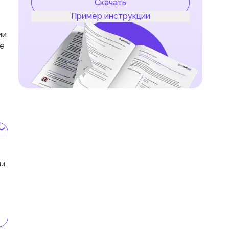
Скачать
Пример инструкции
ми
же
ми