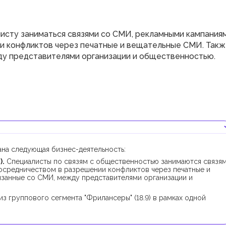
исту заниматься связями со СМИ, рекламными кампания
и конфликтов через печатные и вещательные СМИ. Так
ду представителями организации и общественностью.
ана следующая бизнес-деятельность:
).
Специалисты по связям с общественностью занимаются связя
осредничеством в разрешении конфликтов через печатные и
язанные со СМИ, между представителями организации и
з группового сегмента "Фрилансеры" (18.9) в рамках одной