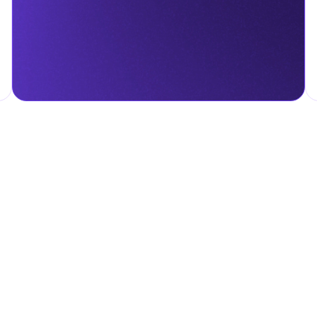
гом.
налога на личные доходы, включая заработную плату, проценты,
т капитала.
ские местные налоги и сборы в соответствии с их
и налоги и сборы направлены на поддержку общественных услуг