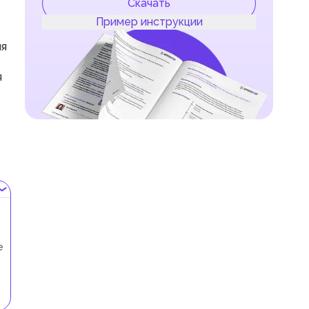
Скачать
Пример инструкции
ля
я
е