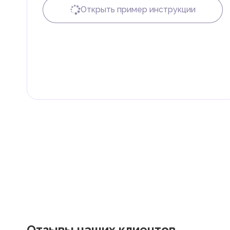
пошлины.
Открыть пример инструкции
Налог на доходы физических лиц (НДФЛ)
В ОАЭ доходы физических лиц не облагаются нало
Граждане и резиденты ОАЭ освобождены от уплаты 
дивиденды, наследство, дарение, роскошь и прирос
Местные налоги и сборы
Отдельные эмираты могут устанавливать специфиче
экономическими и социальными потребностями. Эт
реализацию инфраструктурных проектов.
Отзывы наших клиентов