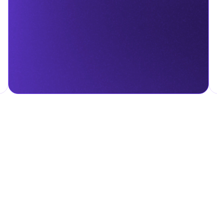
гом.
налога на личные доходы, включая заработную плату, проценты,
т капитала.
ские местные налоги и сборы в соответствии с их
и налоги и сборы направлены на поддержку общественных услуг