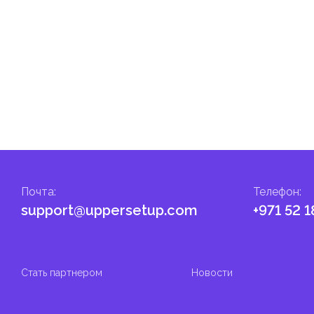
гом.
налога на личные доходы, включая заработную плату, проценты,
т капитала.
ские местные налоги и сборы в соответствии с их
и налоги и сборы направлены на поддержку общественных услуг
Почта
:
Телефон
:
support@uppersetup.com
+971 52 1
Стать партнером
Новости