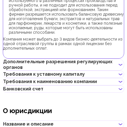
используемого в различных процессах производства и
ручной работы, и не подходит для использования перед
обработкой, экстракцией или формованием. Таким
фирмам разрешается использовать балансовую древесину
для изготовления бумаги, экстрактов и натуральных трав
для парфюмерии, лекарств и косметики, а также полезные
ископаемые, руды, которые могут быть использованы
различными способами.
Компания может выбрать до 3 видов бизнес-деятельности из
одной отраслевой группы в рамках одной лицензии без
дополнительных оплат.
Дополнительные разрешения регулирующих
органов
Требования к уставному капиталу
Для регистрации компании с данным видом бизнес-
Требования к наименованию компании
деятельности получение дополнительных разрешений не
Минимальный уставной капитал для компаний Dubai South
требуется.
Банковский счет
составляет 300 000 AED. Его внесение является
Не должно нарушать законов страны или содержать
опциональным.
неприличных и оскорбительных слов
Предприниматели могут открыть корпоративный счет как в
Не должно содержать имен Аллаха, Будды, Бога или других
классических банках с физическими отделениями, так и в
религиозных формулировок
О юрисдикции
электронных (digital) банках и платежных системах.
Не должно нарушать прав интеллектуальной
собственности третьей стороны
При выборе банка для открытия корпоративного счета
Не может совпадать или быть похожим на локальные/
следует учитывать такие факторы, как уровень обслуживания,
Название и описание
глобальные бренды и зарегистрированные товарные знаки
размер комиссий, доступные валюты, удобство онлайн–