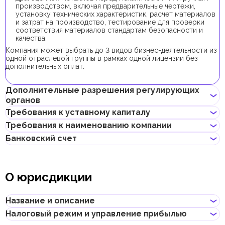
производством, включая предварительные чертежи,
установку технических характеристик, расчет материалов
и затрат на производство, тестирование для проверки
соответствия материалов стандартам безопасности и
качества.
Компания может выбрать до 3 видов бизнес-деятельности из
одной отраслевой группы в рамках одной лицензии без
дополнительных оплат.
Дополнительные разрешения регулирующих
органов
Требования к уставному капиталу
Для регистрации компании с данным видом бизнес-
Требования к наименованию компании
деятельности получение дополнительных разрешений не
Минимальный уставной капитал для компаний Dubai South
требуется.
Банковский счет
составляет 300 000 AED. Его внесение является
Не должно нарушать законов страны или содержать
опциональным.
неприличных и оскорбительных слов
Предприниматели могут открыть корпоративный счет как в
Не должно содержать имен Аллаха, Будды, Бога или других
классических банках с физическими отделениями, так и в
религиозных формулировок
О юрисдикции
электронных (digital) банках и платежных системах.
Не должно нарушать прав интеллектуальной
собственности третьей стороны
При выборе банка для открытия корпоративного счета
Не может совпадать или быть похожим на локальные/
следует учитывать такие факторы, как уровень обслуживания,
Название и описание
глобальные бренды и зарегистрированные товарные знаки
размер комиссий, доступные валюты, удобство онлайн–
Не должно содержать географических названий, таких как
банкинга, репутация банка и другие условия, которые могут
Налоговый режим и управление прибылью
названия эмиратов, городов, стран и других объектов
Название
:
Dubai South
быть важны для бизнеса.