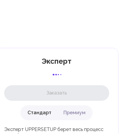
,
Э.
7
к
Эксперт
Заказать
Стандарт
Премиум
ли
Эксперт UPPERSETUP берет весь процесс