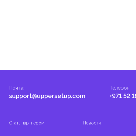
гом.
налога на личные доходы, включая заработную плату, проценты,
т капитала.
ские местные налоги и сборы в соответствии с их
и налоги и сборы направлены на поддержку общественных услуг
Почта
:
Телефон
:
support@uppersetup.com
+971 52 1
Стать партнером
Новости