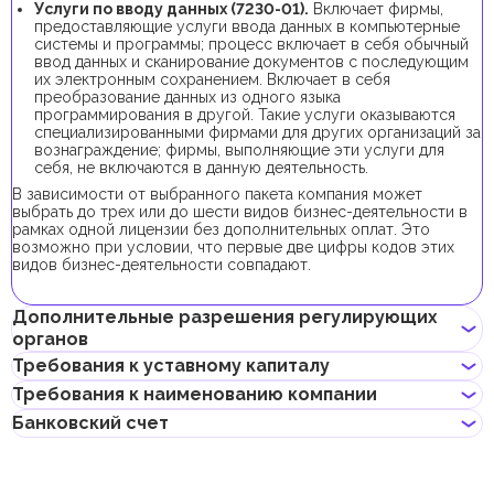
Услуги по вводу данных (7230-01).
Включает фирмы,
предоставляющие услуги ввода данных в компьютерные
системы и программы; процесс включает в себя обычный
ввод данных и сканирование документов с последующим
их электронным сохранением. Включает в себя
преобразование данных из одного языка
программирования в другой. Такие услуги оказываются
специализированными фирмами для других организаций за
вознаграждение; фирмы, выполняющие эти услуги для
себя, не включаются в данную деятельность.
В зависимости от выбранного пакета компания может
выбрать до трех или до шести видов бизнес-деятельности в
рамках одной лицензии без дополнительных оплат. Это
возможно при условии, что первые две цифры кодов этих
видов бизнес-деятельности совпадают.
Дополнительные разрешения регулирующих
органов
Требования к уставному капиталу
Для регистрации компании с данным видом бизнес-
Требования к наименованию компании
деятельности получение дополнительных разрешений не
Минимальный уставной капитал для компаний DMCC c данной
требуется.
Банковский счет
бизнес-деятельностью составляет 50 000 AED. Его внесение
Может содержать имя учредителя
является обязательным в течение 90 дней с момента
Не должно нарушать законов страны или содержать
получения лицензии.
Entrepreneurs can open corporate accounts in traditional banks
неприличных и оскорбительных слов
Для получения инвесторской визы доля учредителя в
with physical branches, as well as in digital banks and payment
Не должно содержать имен Аллаха, Будды, Бога или других