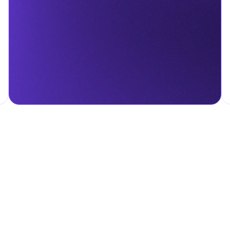
гом.
налога на личные доходы, включая заработную плату, проценты,
т капитала.
ские местные налоги и сборы в соответствии с их
и налоги и сборы направлены на поддержку общественных услуг