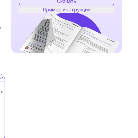
Скачать
Пример инструкции
е
ны