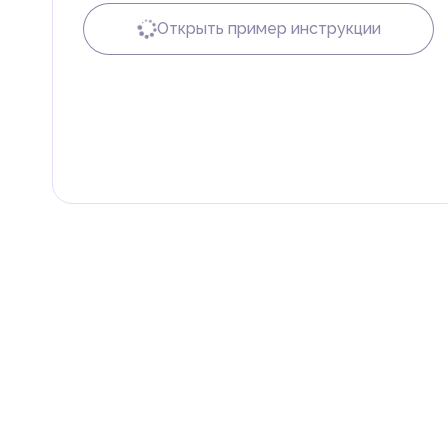
пошлины.
Открыть пример инструкции
Налог на доходы физических лиц (НДФЛ)
В ОАЭ доходы физических лиц не облагаются нало
Граждане и резиденты ОАЭ освобождены от уплаты 
дивиденды, наследство, дарение, роскошь и прирос
Местные налоги и сборы
Отдельные эмираты могут устанавливать специфиче
экономическими и социальными потребностями. Эт
реализацию инфраструктурных проектов.