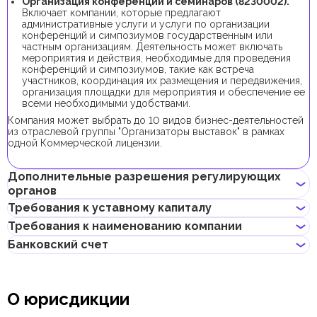
Организация конференций и семинаров (8230002).
Включает компании, которые предлагают
административные услуги и услуги по организации
конференций и симпозиумов государственным или
частным организациям. Деятельность может включать
мероприятия и действия, необходимые для проведения
конференций и симпозиумов, такие как встреча
участников, координация их размещения и передвижения,
организация площадки для мероприятия и обеспечение ее
всеми необходимыми удобствами.
Компания может выбрать до 10 видов бизнес-деятельностей
из отраслевой группы "Организаторы выставок" в рамках
одной Коммерческой лицензии.
Дополнительные разрешения регулирующих
органов
Требования к уставному капиталу
В рамках процедуры регистрации компании с данной бизнес-
Требования к наименованию компании
деятельностью не требуется получения дополнительных
Требование к минимальному уставному капиталу для
разрешений.
Банковский счет
локальных компаний в Дубае с данной бизнес-деятельностью
Может содержать имя учредителя
отсутствует, его внесение является опциональным.
Не должно нарушать законов страны или содержать
Если учредитель планирует получить инвесторскую визу,
Предприниматели могут открыть корпоративный счет как в
неприличных и оскорбительных слов
доля учредителя в уставном капитале должна составлять от
классических банках с физическими отделениями, так и в
Не должно содержать имен Аллаха, Будды, Бога или других
О юрисдикции
48 000 AED.
электронных (digital) банках и платежных системах.
религиозных формулировок
Не может совпадать или быть похожим на локальные/
При выборе банка для открытия корпоративного счета