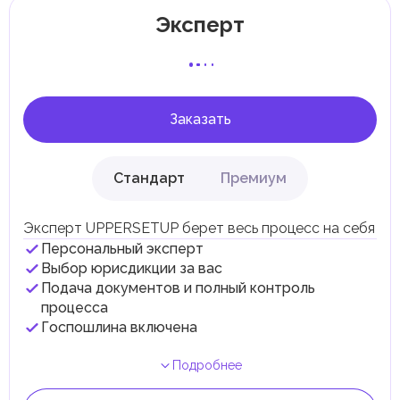
Отдельные эмираты могут устанавливать
Эксперт
специфические местные налоги и сборы в
соответствии с их экономическими и социальными
потребностями. Эти налоги и сборы направлены на
поддержку общественных услуг и реализацию
инфраструктурных проектов.
Заказать
Стандарт
Премиум
Эксперт UPPERSETUP берет весь процесс на себя
Персональный эксперт
Выбор юрисдикции за вас
Подача документов и полный контроль
процесса
Госпошлина включена
Подробнее