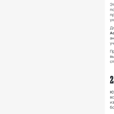
Эт
по
пр
ух
Дл
A
ан
у
П
вы
сп
2
I
вс
и
бо