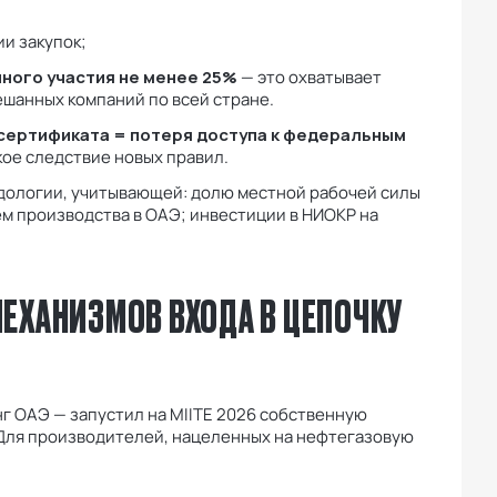
и закупок;
ного участия не менее 25%
— это охватывает
ешанных компаний по всей стране.
-сертификата = потеря доступа к федеральным
кое следствие новых правил.
дологии, учитывающей: долю местной рабочей силы
ъём производства в ОАЭ; инвестиции в НИОКР на
 МЕХАНИЗМОВ ВХОДА В ЦЕПОЧКУ
 ОАЭ — запустил на MIITE 2026 собственную
 Для производителей, нацеленных на нефтегазовую