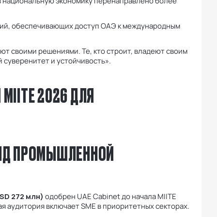
e в национальную экономику перенаправлено более
ий, обеспечивающих доступ ОАЭ к международным
еют своими решениями. Те, кто строит, владеют своим
ой суверенитет и устойчивость».
 MIITE 2026 ДЛЯ
ФОНД ПРОМЫШЛЕННОЙ
USD 272 млн)
одобрен UAE Cabinet до начала MIITE
ая аудитория включает SME в приоритетных секторах.