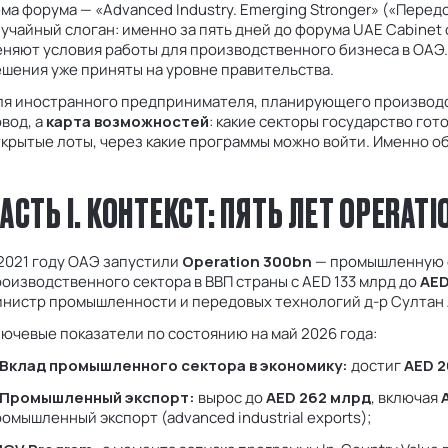
ма форума — «Advanced Industry. Emerging Stronger» («Пере
учайный слоган: именно за пять дней до форума UAE Cabine
няют условия работы для производственного бизнеса в ОАЭ.
шения уже приняты на уровне правительства.
ля иностранного предпринимателя, планирующего производст
вод, а
карта возможностей
: какие секторы государство гот
крытые лоты, через какие программы можно войти. Именно об
АСТЬ I. КОНТЕКСТ: ПЯТЬ ЛЕТ OPERAT
2021 году ОАЭ запустили
Operation 300bn
— промышленную с
оизводственного сектора в ВВП страны с AED 133 млрд до
AED
инистр промышленности и передовых технологий д-р Султан
ючевые показатели по состоянию на май 2026 года:
Вклад промышленного сектора в экономику:
достиг
AED 
Промышленный экспорт:
вырос до
AED 262 млрд
, включая
омышленный экспорт (advanced industrial exports);