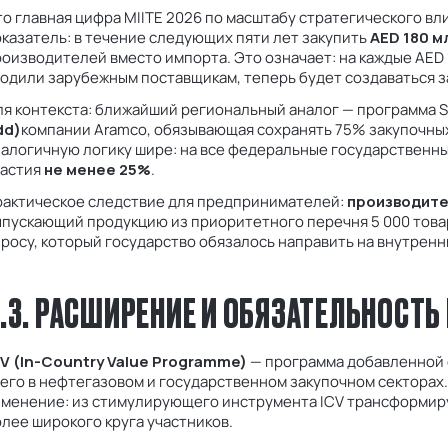
о главная цифра MIITE 2026 по масштабу стратегического в
казатель: в течение следующих пяти лет закупить
AED 180 м
оизводителей вместо импорта. Это означает: на каждые AED 
одили зарубежным поставщикам, теперь будет создаваться з
я контекста: ближайший региональный аналог — программа S
dd)
компании Aramco, обязывающая сохранять 75% закупочны
алогичную логику шире: на все федеральные государственны
частия
не менее 25%
.
рактическое следствие для предпринимателей:
производите
пускающий продукцию из приоритетного перечня 5 000 товар
росу, который государство обязалось направить на внутренн
.3. РАСШИРЕНИЕ И ОБЯЗАТЕЛЬНОСТЬ
CV (In-Country Value Programme)
— программа добавленной 
его в нефтегазовом и государственном закупочном секторах
зменение: из стимулирующего инструмента ICV трансформир
лее широкого круга участников.