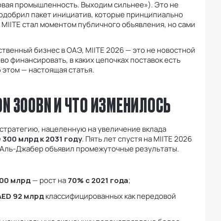
довая промышленность. Выходим сильнее»). Это не
t одобрил пакет инициатив, которые принципиально
 MIITE стал моментом публичного объявления, но сами
венный бизнес в ОАЭ, MIITE 2026 — это не новостной
ово финансировать, в каких цепочках поставок есть
 этом — настоящая статья.
ION 300BN И ЧТО ИЗМЕНИЛОСЬ
тратегию, нацеленную на увеличение вклада
 300 млрд к 2031 году
. Пять лет спустя на MIITE 2026
 Аль-Джабер объявил промежуточные результаты.
200 млрд
— рост на
70% с 2021 года
;
AED 92 млрд
классифицированных как передовой