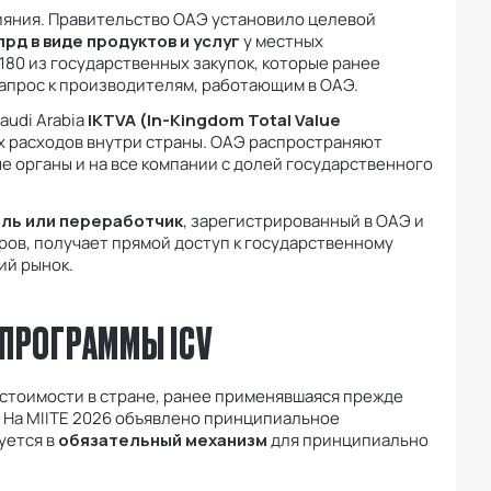
лияния. Правительство ОАЭ установило целевой
лрд в виде продуктов и услуг
у местных
180 из государственных закупок, которые ранее
апрос к производителям, работающим в ОАЭ.
audi Arabia
IKTVA (In-Kingdom Total Value
х расходов внутри страны. ОАЭ распространяют
е органы и на все компании с долей государственного
ль или переработчик
, зарегистрированный в ОАЭ и
ов, получает прямой доступ к государственному
ий рынок.
 ПРОГРАММЫ ICV
стоимости в стране, ранее применявшаяся прежде
. На MIITE 2026 объявлено принципиальное
уется в
обязательный механизм
для принципиально