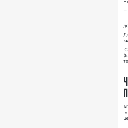
Н
—
— 
де
Дл
к
I
(E
те
Ч
П
A
In
це