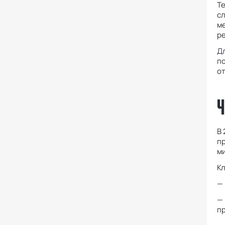
Те
сл
ме
ре
Д
по
от
Ч
В 
пр
м
Кл
—
—
пр