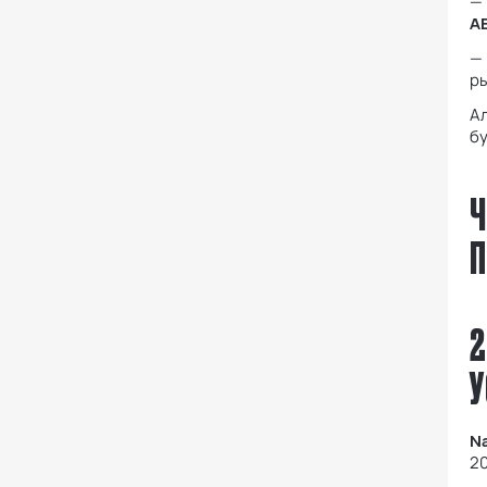
—
A
—
р
Ал
бу
Ч
П
2
У
Na
20