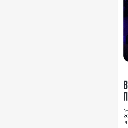
В
П
4–
2
п