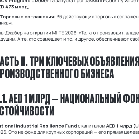
ICV Program:
с момента запуска программы In-Country Valu
ED 473 млрд
;
Торговые соглашения:
36 действующих торговых соглашен
ынкам.
ь-Джабер на открытии MIITE 2026: «Те, кто производит, влад
дущим. А те, кто совмещает и то, и другое, обеспечивают св
АСТЬ II. ТРИ КЛЮЧЕВЫХ ОБЪЯВЛЕНИЯ
РОИЗВОДСТВЕННОГО БИЗНЕСА
.1. AED 1 МЛРД — НАЦИОНАЛЬНЫЙ 
СТОЙЧИВОСТИ
tional Industrial Resilience Fund
с капиталом
AED 1 млрд (
26. Это не фонд для крупных корпораций — его прямая целев