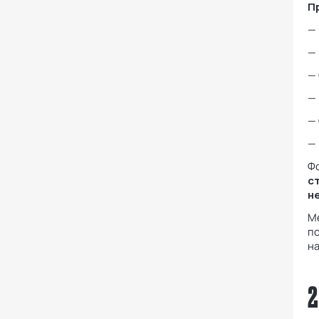
П
— 
— 
— 
—
—
— 
Ф
с
н
М
п
н
2