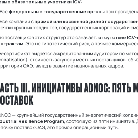
овые обязательные участники ICV:
 Все
федеральные государственные органы
при проведени
Все компании с
прямой или косвенной долей государствен
сятки крупных холдингов, государственных корпораций и см
я поставщиков этих структур это означает:
отсутствие ICV
онтрактам
. Это не гипотетический риск, а прямое коммерчес
CV-сертификат выдаётся аккредитованным аудитором по мето
miratisation); стоимость закупок у местных поставщиков; об
рритории ОАЭ; вклад в развитие национальных кадров.
АСТЬ III. ИНИЦИАТИВЫ ADNOC: ПЯТЬ
ОСТАВОК
DNOC — крупнейший государственный энергетический холдинг
dustrial Resilience Program
, состоящую из пяти инициатив.
почку поставок ОАЭ, это прямой операционный путь.