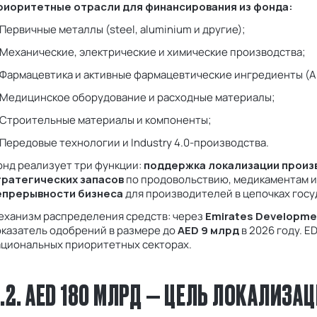
риоритетные отрасли для финансирования из фонда:
Первичные металлы (steel, aluminium и другие);
Механические, электрические и химические производства;
Фармацевтика и активные фармацевтические ингредиенты (AP
 Медицинское оборудование и расходные материалы;
 Строительные материалы и компоненты;
Передовые технологии и Industry 4.0-производства.
онд реализует три функции:
поддержка локализации произ
тратегических запасов
по продовольствию, медикаментам 
епрерывности бизнеса
для производителей в цепочках госу
еханизм распределения средств: через
Emirates Developme
оказатель одобрений в размере до
AED 9 млрд
в 2026 году. E
ациональных приоритетных секторах.
.2. AED 180 МЛРД — ЦЕЛЬ ЛОКАЛИЗ